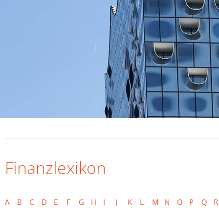
Finanzlexikon
A
B
C
D
E
F
G
H
I
J
K
L
M
N
O
P
Q
R