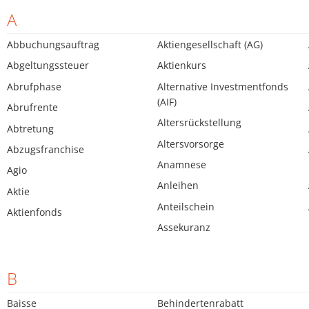
A
Abbuchungsauftrag
Aktiengesellschaft (AG)
Abgeltungssteuer
Aktienkurs
Abrufphase
Alternative Investmentfonds
(AIF)
Abrufrente
Altersrückstellung
Abtretung
Altersvorsorge
Abzugsfranchise
Anamnese
Agio
Anleihen
Aktie
Anteilschein
Aktienfonds
Assekuranz
B
Baisse
Behindertenrabatt