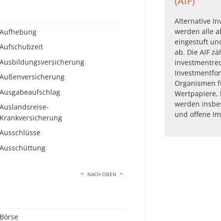
(AIF)
Alternative In
werden alle a
Aufhebung
eingestuft und
Aufschubzeit
ab. Die AIF z
Ausbildungsversicherung
investmentrec
Investmentfon
Außenversicherung
Organismen f
Ausgabeaufschlag
Wertpapiere, 
werden insbe
Auslandsreise-
und offene Im
Krankversicherung
Ausschlüsse
Ausschüttung
NACH OBEN
Börse