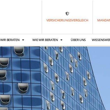
VERSICHERUNGSVERGLEICH
MANDAN
 WIR BERATEN
WIE WIR BERATEN
ÜBER UNS
WISSENSWE