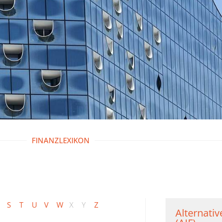
FINANZLEXIKON
S
T
U
V
W
X
Y
Z
Alternati