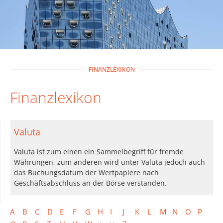
FINANZLEXIKON
Finanzlexikon
Valuta
Valuta ist zum einen ein Sammelbegriff für fremde
Währungen, zum anderen wird unter Valuta jedoch auch
das Buchungsdatum der Wertpapiere nach
Geschäftsabschluss an der Börse verstanden.
A
B
C
D
E
F
G
H
I
J
K
L
M
N
O
P