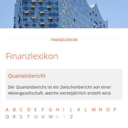
FINANZLEXIKON
Finanzlexikon
Quartalsbericht
Der Quartalsbericht ist ein Zwischenbericht von einer
Aktiengesellschaft, welche vierteljährlich erstellt wird.
A
B
C
D
E
F
G
H
I
J
K
L
M
N
O
P
Q
R
S
T
U
V
W
X
Y
Z