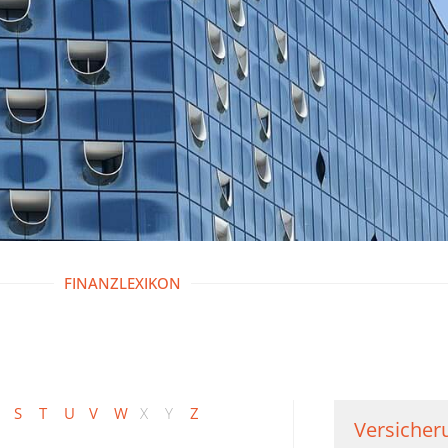
FINANZLEXIKON
S
T
U
V
W
X
Y
Z
Versicher