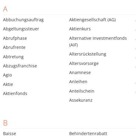
A
Abbuchungsauftrag
Aktiengesellschaft (AG)
Abgeltungssteuer
Aktienkurs
Abrufphase
Alternative Investmentfonds
(AIF)
Abrufrente
Altersrückstellung
Abtretung
Altersvorsorge
Abzugsfranchise
Anamnese
Agio
Anleihen
Aktie
Anteilschein
Aktienfonds
Assekuranz
B
Baisse
Behindertenrabatt