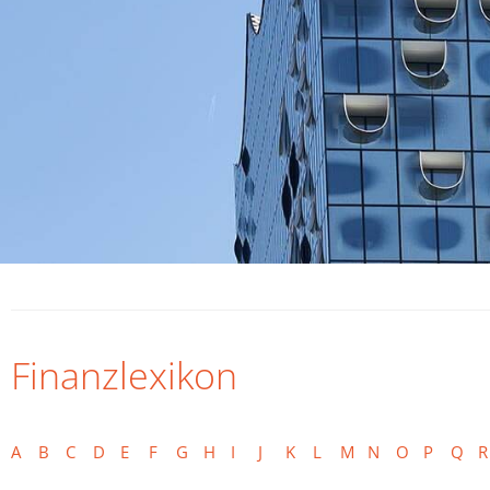
Finanzlexikon
A
B
C
D
E
F
G
H
I
J
K
L
M
N
O
P
Q
R