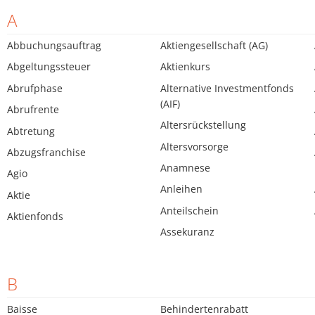
A
Abbuchungsauftrag
Aktiengesellschaft (AG)
Abgeltungssteuer
Aktienkurs
Abrufphase
Alternative Investmentfonds
(AIF)
Abrufrente
Altersrückstellung
Abtretung
Altersvorsorge
Abzugsfranchise
Anamnese
Agio
Anleihen
Aktie
Anteilschein
Aktienfonds
Assekuranz
B
Baisse
Behindertenrabatt