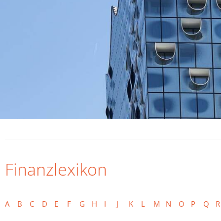
Finanzlexikon
A
B
C
D
E
F
G
H
I
J
K
L
M
N
O
P
Q
R