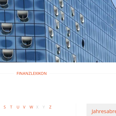
FINANZLEXIKON
S
T
U
V
W
X
Y
Z
Jahresab