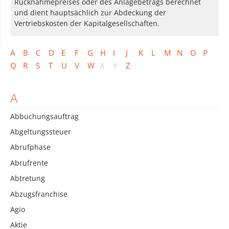
Rücknahmepreises oder des Anlagebetrags berechnet
und dient hauptsächlich zur Abdeckung der
Vertriebskosten der Kapitalgesellschaften.
A
B
C
D
E
F
G
H
I
J
K
L
M
N
O
P
Q
R
S
T
U
V
W
X
Y
Z
A
Abbuchungsauftrag
Abgeltungssteuer
Abrufphase
Abrufrente
Abtretung
Abzugsfranchise
Agio
Aktie