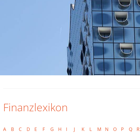
Finanzlexikon
A
B
C
D
E
F
G
H
I
J
K
L
M
N
O
P
Q
R