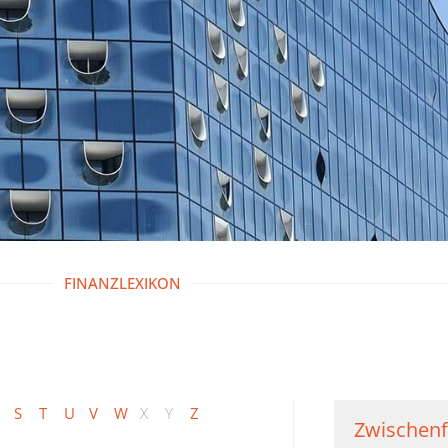
FINANZLEXIKON
S
T
U
V
W
X
Y
Z
Zwischenf