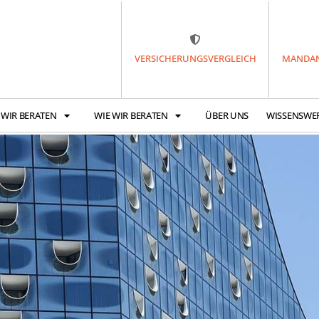
VERSICHERUNGSVERGLEICH
MANDAN
 WIR BERATEN
WIE WIR BERATEN
ÜBER UNS
WISSENSWE