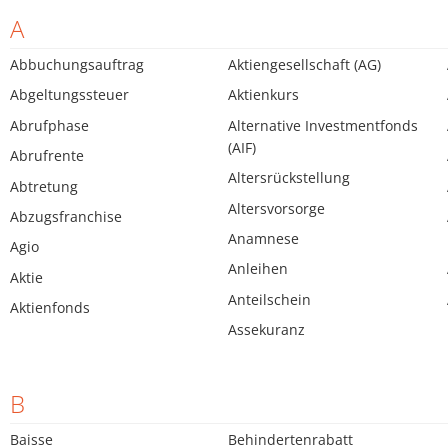
A
Abbuchungsauftrag
Aktiengesellschaft (AG)
Abgeltungssteuer
Aktienkurs
Abrufphase
Alternative Investmentfonds
(AIF)
Abrufrente
Altersrückstellung
Abtretung
Altersvorsorge
Abzugsfranchise
Anamnese
Agio
Anleihen
Aktie
Anteilschein
Aktienfonds
Assekuranz
B
Baisse
Behindertenrabatt