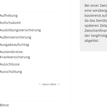
Bei einer Zwi
eine vorüber
Aufhebung
basierend auf
da das benöti
Aufschubzeit
späteren Zeit
Ausbildungsversicherung
Zwischenfinan
der langfrist
Außenversicherung
abgelöst.
Ausgabeaufschlag
Auslandsreise-
Krankversicherung
Ausschlüsse
Ausschüttung
NACH OBEN
Börse