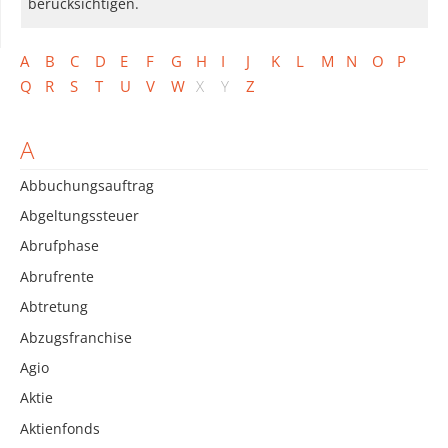
berücksichtigen.
A
B
C
D
E
F
G
H
I
J
K
L
M
N
O
P
Q
R
S
T
U
V
W
X
Y
Z
A
Abbuchungsauftrag
Abgeltungssteuer
Abrufphase
Abrufrente
Abtretung
Abzugsfranchise
Agio
Aktie
Aktienfonds