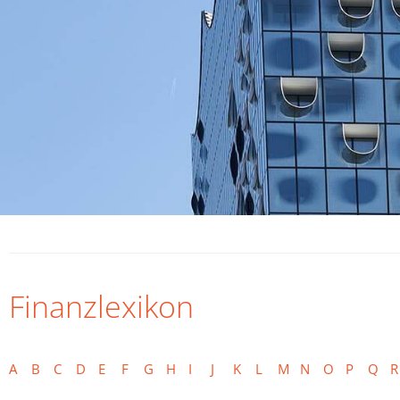
Finanzlexikon
A
B
C
D
E
F
G
H
I
J
K
L
M
N
O
P
Q
R