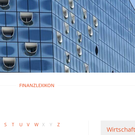
FINANZLEXIKON
S
T
U
V
W
X
Y
Z
Wirtschaft