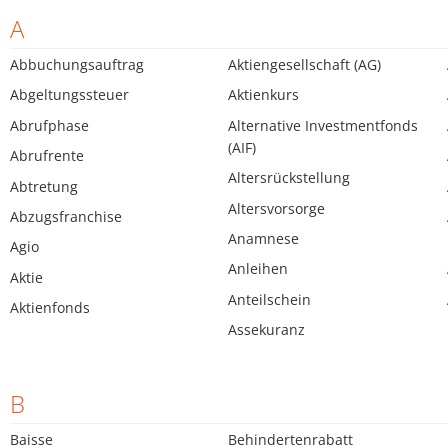
A
Abbuchungsauftrag
Aktiengesellschaft (AG)
Abgeltungssteuer
Aktienkurs
Abrufphase
Alternative Investmentfonds
(AIF)
Abrufrente
Altersrückstellung
Abtretung
Altersvorsorge
Abzugsfranchise
Anamnese
Agio
Anleihen
Aktie
Anteilschein
Aktienfonds
Assekuranz
B
Baisse
Behindertenrabatt