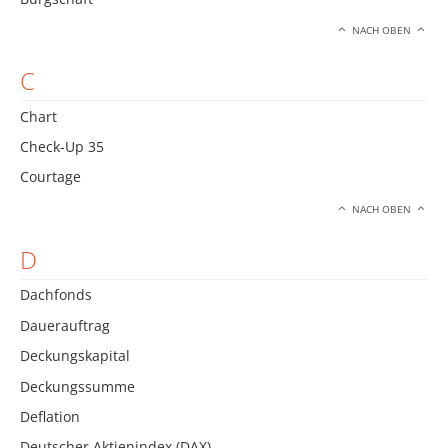
NACH OBEN
C
Chart
Check-Up 35
Courtage
NACH OBEN
D
Dachfonds
Dauerauftrag
Deckungskapital
Deckungssumme
Deflation
Deutscher Aktienindex (DAX)