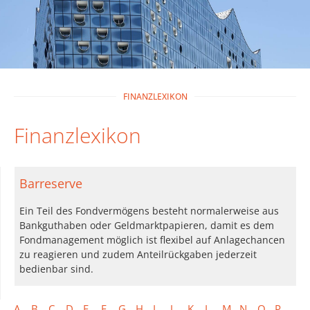
FINANZLEXIKON
Finanzlexikon
Barreserve
Ein Teil des Fondvermögens besteht normalerweise aus
Bankguthaben oder Geldmarktpapieren, damit es dem
Fondmanagement möglich ist flexibel auf Anlagechancen
zu reagieren und zudem Anteilrückgaben jederzeit
bedienbar sind.
A
B
C
D
E
F
G
H
I
J
K
L
M
N
O
P