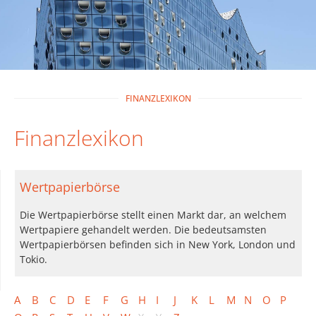
FINANZLEXIKON
Finanzlexikon
Wertpapierbörse
Die Wertpapierbörse stellt einen Markt dar, an welchem
Wertpapiere gehandelt werden. Die bedeutsamsten
Wertpapierbörsen befinden sich in New York, London und
Tokio.
A
B
C
D
E
F
G
H
I
J
K
L
M
N
O
P