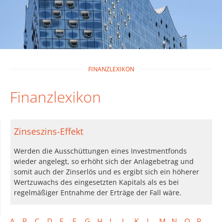
FINANZLEXIKON
Finanzlexikon
Zinseszins-Effekt
Werden die Ausschüttungen eines Investmentfonds
wieder angelegt, so erhöht sich der Anlagebetrag und
somit auch der Zinserlös und es ergibt sich ein höherer
Wertzuwachs des eingesetzten Kapitals als es bei
regelmäßiger Entnahme der Erträge der Fall wäre.
A
B
C
D
E
F
G
H
I
J
K
L
M
N
O
P