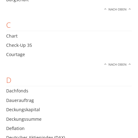
NACH OBEN
C
Chart
Check-Up 35
Courtage
NACH OBEN
D
Dachfonds
Dauerauftrag
Deckungskapital
Deckungssumme
Deflation
Deutscher Aktienindex (DAX)