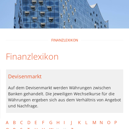
FINANZLEXIKON
Finanzlexikon
Devisenmarkt
Auf dem Devisenmarkt werden Währungen zwischen
Banken gehandelt. Die jeweiligen Wechselkurse für die
Währungen ergeben sich aus dem Verhältnis von Angebot
und Nachfrage.
A
B
C
D
E
F
G
H
I
J
K
L
M
N
O
P