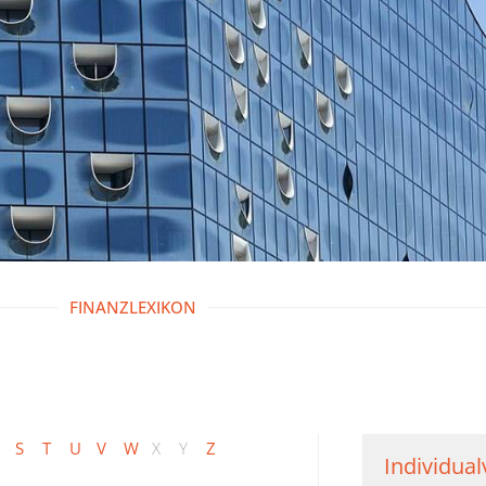
FINANZLEXIKON
S
T
U
V
W
X
Y
Z
Individua