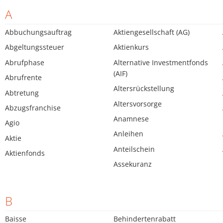
A
Abbuchungsauftrag
Aktiengesellschaft (AG)
Abgeltungssteuer
Aktienkurs
Abrufphase
Alternative Investmentfonds
(AIF)
Abrufrente
Altersrückstellung
Abtretung
Altersvorsorge
Abzugsfranchise
Anamnese
Agio
Anleihen
Aktie
Anteilschein
Aktienfonds
Assekuranz
B
Baisse
Behindertenrabatt