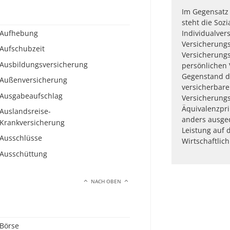
Im Gegensatz 
steht die Sozi
Aufhebung
Individualver
Versicherungs
Aufschubzeit
Versicherung
Ausbildungsversicherung
persönlichen 
Gegenstand di
Außenversicherung
versicherbare
Ausgabeaufschlag
Versicherung
Äquivalenzpr
Auslandsreise-
anders ausged
Krankversicherung
Leistung auf 
Ausschlüsse
Wirtschaftlich
Ausschüttung
NACH OBEN
Börse