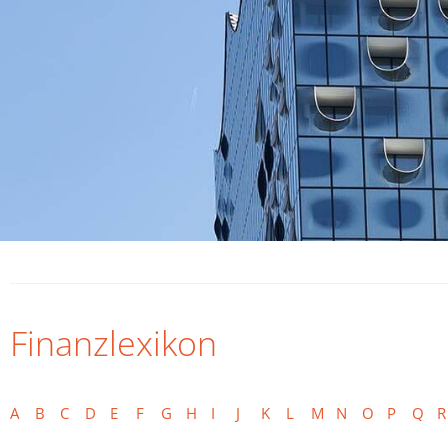
Finanzlexikon
A
B
C
D
E
F
G
H
I
J
K
L
M
N
O
P
Q
R