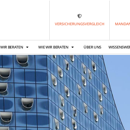
VERSICHERUNGSVERGLEICH
MANDAN
 WIR BERATEN
WIE WIR BERATEN
ÜBER UNS
WISSENSWE