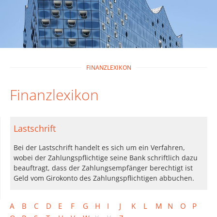
FINANZLEXIKON
Finanzlexikon
Lastschrift
Bei der Lastschrift handelt es sich um ein Verfahren,
wobei der Zahlungspflichtige seine Bank schriftlich dazu
beauftragt, dass der Zahlungsempfänger berechtigt ist
Geld vom Girokonto des Zahlungspflichtigen abbuchen.
A
B
C
D
E
F
G
H
I
J
K
L
M
N
O
P