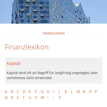
FINANZLEXIKON
Finanzlexikon
Kapital
Kapital wird oft als Begriff für langfristig angelegtes oder
verliehenes Geld verwendet.
A
B
C
D
E
F
G
H
I
J
K
L
M
N
O
P
Q
R
S
T
U
V
W
X
Y
Z